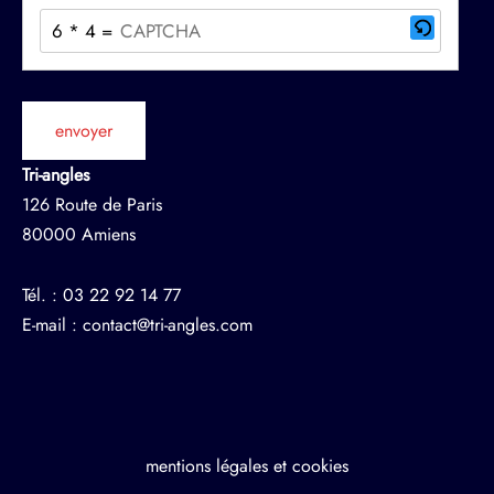
6 * 4 = ?
Ce
CAPTCHA
permet
de
Tri-angles
vérifier
126 Route de Paris
que
80000 Amiens
vous
êtes
Tél. : 03 22 92 14 77
bien
E-mail : contact@tri-angles.com
un
humain.
Veuillez
saisir
les
mentions légales et cookies
caractères